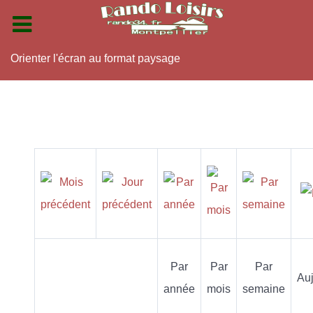
Orienter l'écran au format paysage
Par
Par
Par
Auj
année
mois
semaine