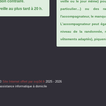
tion contraire.
veille ou le jour même) po
ille au plus tard à 20 h.
particulier…) ou des rai
l'accompagnateur, le manque
L’accompagnateur peut éga
niveau de la randonnée, 
vêtements adaptés), piqueniq
©
Site Internet offert par svp34.fr
2025 - 2026
assistance informatique à domicile