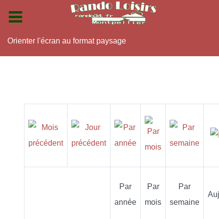
Orienter l'écran au format paysage
Par
Par
Par
Auj
année
mois
semaine