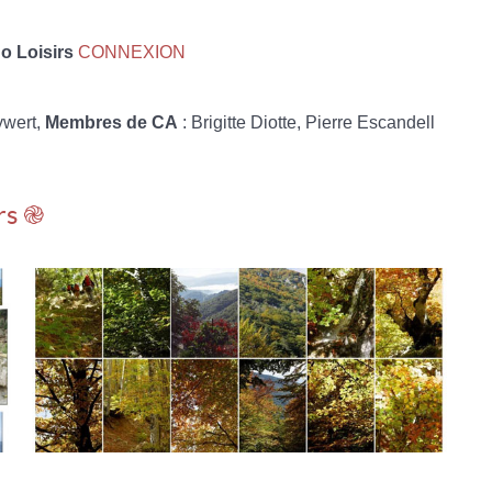
 Loisirs
CONNEXION
ywert,
Membres de CA
: Brigitte Diotte, Pierre Escandell
rs ֎