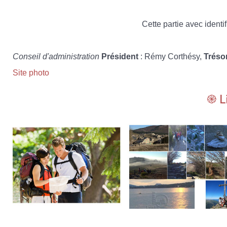
Cette partie avec identif
Conseil d'administration
Président
: Rémy Corthésy,
Tréso
Site photo
֎ L