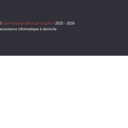
©
Site Internet offert par svp34.fr
2025 - 2026
assistance informatique à domicile