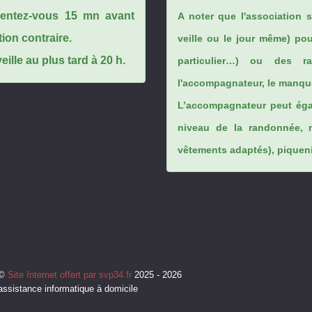
ésentez-vous 15 mn avant
A noter que l'association 
tion contraire.
veille ou le jour même) po
ille au plus tard à 20 h.
particulier…) ou des rai
l'accompagnateur, le manque
L’accompagnateur peut éga
niveau de la randonnée, 
vêtements adaptés), piqueniq
©
Site Internet offert par svp34.fr
2025 - 2026
assistance informatique à domicile