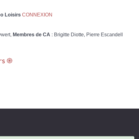
 Loisirs
CONNEXION
ywert,
Membres de CA
: Brigitte Diotte, Pierre Escandell
rs ֎