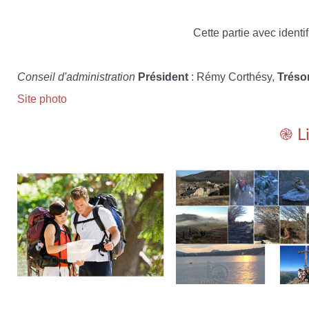
Cette partie avec identif
Conseil d'administration
Président
: Rémy Corthésy,
Tréso
Site photo
֎ L