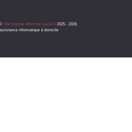
©
Site Internet offert par svp34.fr
2025 - 2026
assistance informatique à domicile