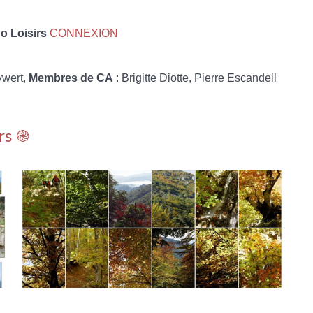
 Loisirs
CONNEXION
ywert,
Membres de CA
: Brigitte Diotte, Pierre Escandell
rs ֎