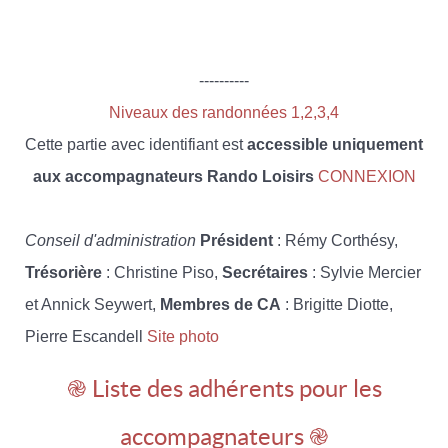
----------
Niveaux des randonnées 1,2,3,4
Cette partie avec identifiant est
accessible uniquement
aux accompagnateurs Rando Loisirs
CONNEXION
Conseil d'administration
Président
: Rémy Corthésy,
Trésorière
: Christine Piso,
Secrétaires
: Sylvie Mercier
et Annick Seywert,
Membres de CA
: Brigitte Diotte,
Pierre Escandell
Site photo
֎ Liste des adhérents pour les
accompagnateurs ֎