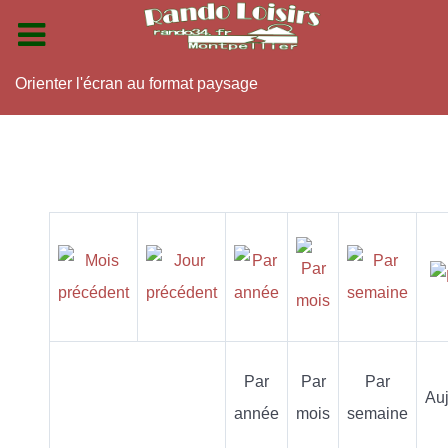
Orienter l'écran au format paysage
Par
Par
Par
Auj
année
mois
semaine