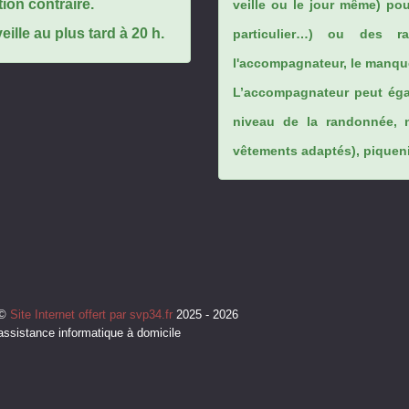
tion contraire.
veille ou le jour même) po
ille au plus tard à 20 h.
particulier…) ou des rai
l'accompagnateur, le manque
L’accompagnateur peut éga
niveau de la randonnée, 
vêtements adaptés), piqueniq
©
Site Internet offert par svp34.fr
2025 - 2026
assistance informatique à domicile