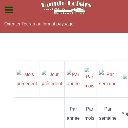
Orienter l'écran au format paysage
Par
Par
Par
Auj
année
mois
semaine