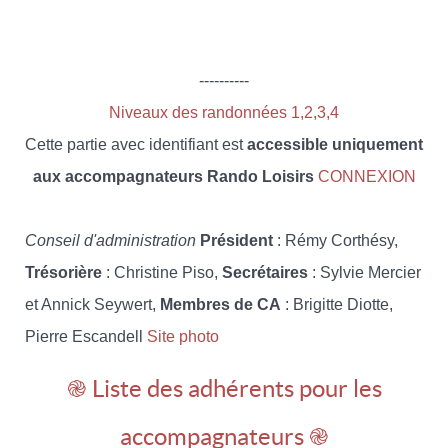
----------
Niveaux des randonnées 1,2,3,4
Cette partie avec identifiant est
accessible uniquement
aux accompagnateurs Rando Loisirs
CONNEXION
Conseil d'administration
Président
: Rémy Corthésy,
Trésorière
: Christine Piso,
Secrétaires
: Sylvie Mercier
et Annick Seywert,
Membres de CA
: Brigitte Diotte,
Pierre Escandell
Site photo
֎ Liste des adhérents pour les
accompagnateurs ֎