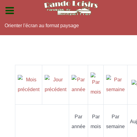
Orienter l'écran au format paysage
Par
Par
Par
Auj
année
mois
semaine