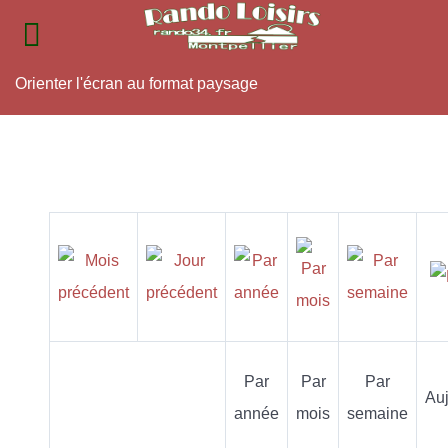
Orienter l'écran au format paysage
Par
Par
Par
Auj
année
mois
semaine