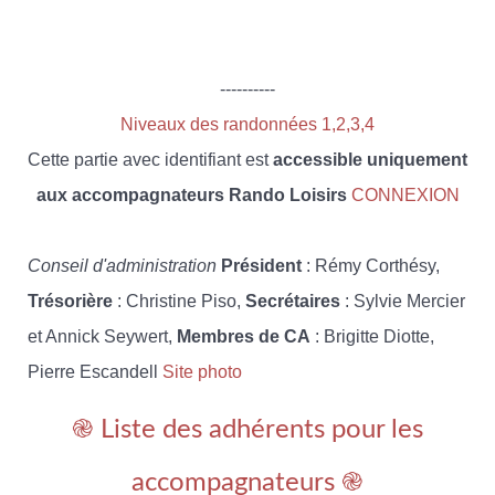
----------
Niveaux des randonnées 1,2,3,4
Cette partie avec identifiant est
accessible uniquement
aux accompagnateurs Rando Loisirs
CONNEXION
Conseil d'administration
Président
: Rémy Corthésy,
Trésorière
: Christine Piso,
Secrétaires
: Sylvie Mercier
et Annick Seywert,
Membres de CA
: Brigitte Diotte,
Pierre Escandell
Site photo
֎ Liste des adhérents pour les
accompagnateurs ֎