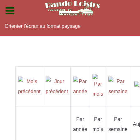
Orienter l'écran au format paysage
Par
Par
Par
Auj
année
mois
semaine