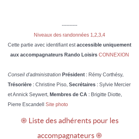
----------
Niveaux des randonnées 1,2,3,4
Cette partie avec identifiant est
accessible uniquement
aux accompagnateurs Rando Loisirs
CONNEXION
Conseil d'administration
Président
: Rémy Corthésy,
Trésorière
: Christine Piso,
Secrétaires
: Sylvie Mercier
et Annick Seywert,
Membres de CA
: Brigitte Diotte,
Pierre Escandell
Site photo
֎ Liste des adhérents pour les
accompagnateurs ֎