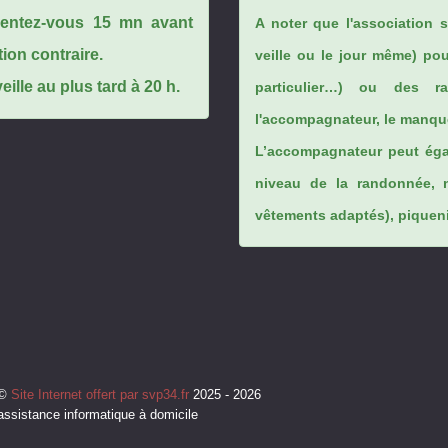
ésentez-vous 15 mn avant
A noter que l'association 
tion contraire.
veille ou le jour même) po
ille au plus tard à 20 h.
particulier…) ou des rai
l'accompagnateur, le manque
L’accompagnateur peut éga
niveau de la randonnée, 
vêtements adaptés), piqueniq
©
Site Internet offert par svp34.fr
2025 - 2026
assistance informatique à domicile