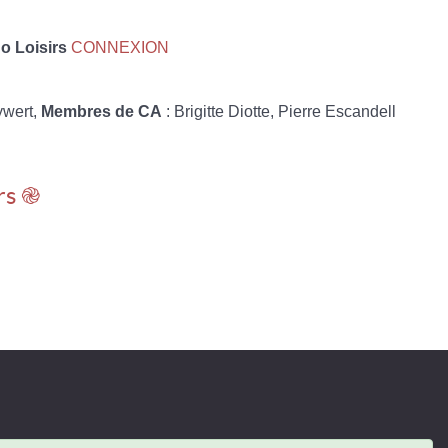
 Loisirs
CONNEXION
ywert,
Membres de CA
: Brigitte Diotte, Pierre Escandell
rs ֎