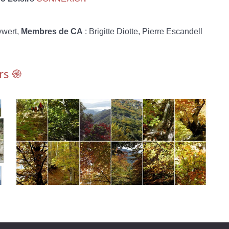
ywert,
Membres de CA
: Brigitte Diotte, Pierre Escandell
rs ֎