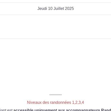
Jeudi 10 Juillet 2025
----------
Niveaux des randonnées 1,2,3,4
iant est
accessible uniquement aux accompagnateurs Rando