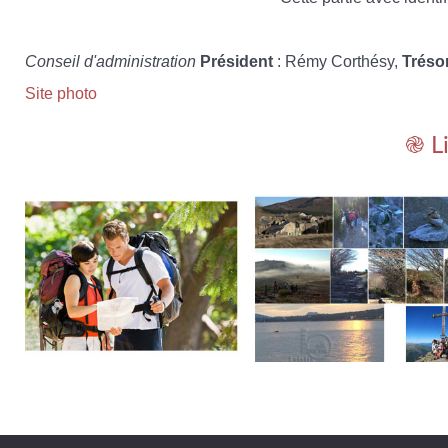
Conseil d'administration
Président
: Rémy Corthésy,
Tréso
Site photo
֎ L