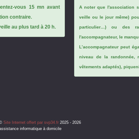
ésentez-vous 15 mn avant
A noter que l'association 
tion contraire.
veille ou le jour même) po
ille au plus tard à 20 h.
particulier…) ou des rai
l'accompagnateur, le manque
L’accompagnateur peut éga
niveau de la randonnée, 
vêtements adaptés), piqueniq
©
Site Internet offert par svp34.fr
2025 - 2026
assistance informatique à domicile