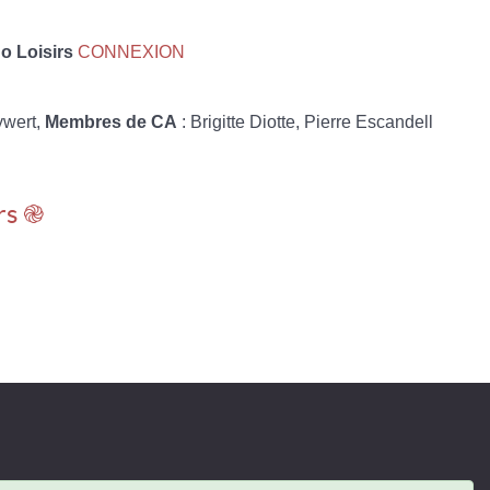
 Loisirs
CONNEXION
ywert,
Membres de CA
: Brigitte Diotte, Pierre Escandell
rs ֎