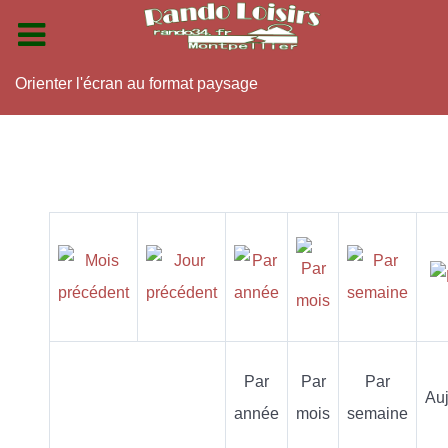
Orienter l'écran au format paysage
Par
Par
Par
Auj
année
mois
semaine