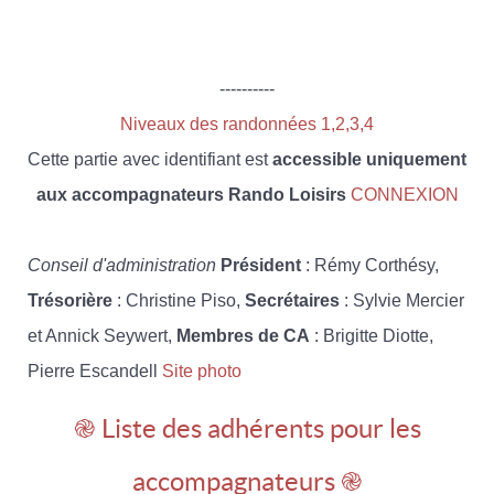
----------
Niveaux des randonnées 1,2,3,4
Cette partie avec identifiant est
accessible uniquement
aux accompagnateurs Rando Loisirs
CONNEXION
Conseil d'administration
Président
: Rémy Corthésy,
Trésorière
: Christine Piso,
Secrétaires
: Sylvie Mercier
et Annick Seywert,
Membres de CA
: Brigitte Diotte,
Pierre Escandell
Site photo
֎ Liste des adhérents pour les
accompagnateurs ֎