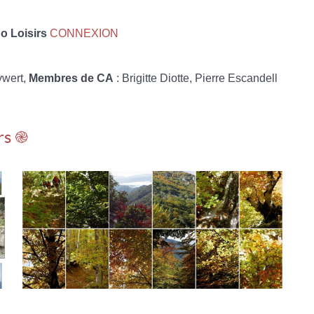
 Loisirs
CONNEXION
ywert,
Membres de CA
: Brigitte Diotte, Pierre Escandell
rs ֎