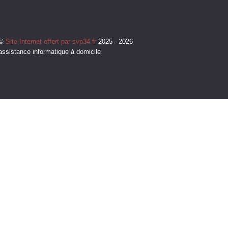
©
Site Internet offert par svp34.fr
2025 - 2026
assistance informatique à domicile