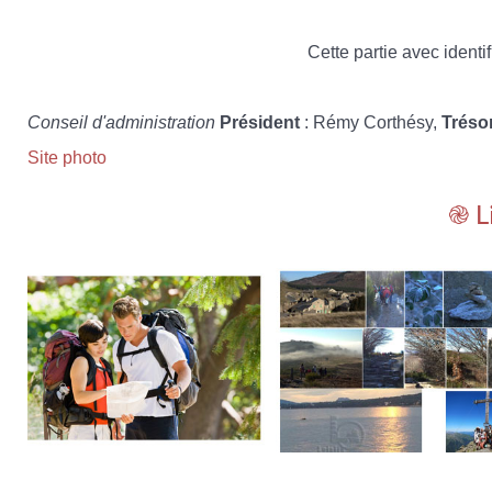
Cette partie avec identif
Conseil d'administration
Président
: Rémy Corthésy,
Tréso
Site photo
֎ L