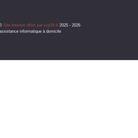
©
Site Internet offert par svp34.fr
2025 - 2026
assistance informatique à domicile