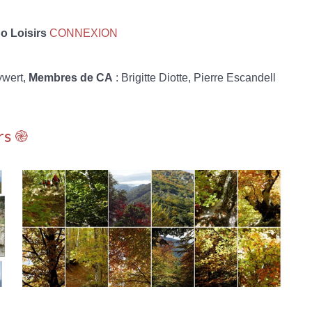
 Loisirs
CONNEXION
ywert,
Membres de CA
: Brigitte Diotte, Pierre Escandell
rs ֎