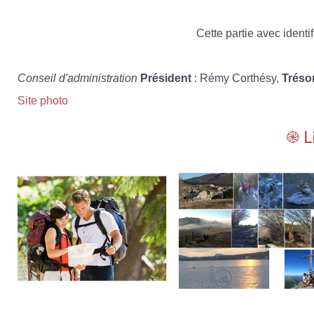
Cette partie avec identif
Conseil d'administration
Président
: Rémy Corthésy,
Tréso
Site photo
֎ L