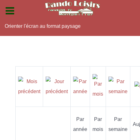
Orienter l'écran au format paysage
Par
Par
Par
Auj
année
mois
semaine