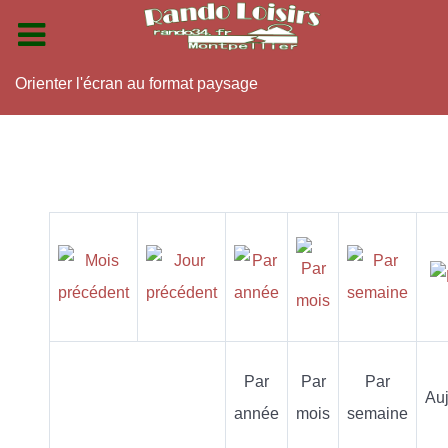
Orienter l'écran au format paysage
Par
Par
Par
Auj
année
mois
semaine