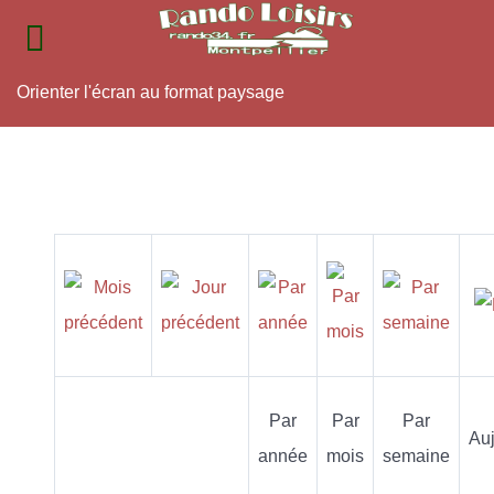
Orienter l'écran au format paysage
Par
Par
Par
Auj
année
mois
semaine