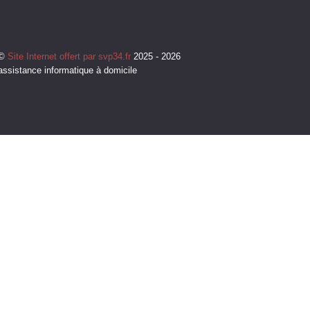
©
Site Internet offert par svp34.fr
2025 - 2026
assistance informatique à domicile