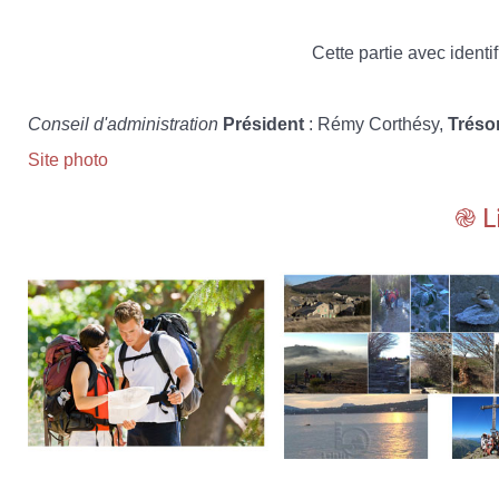
Cette partie avec identif
Conseil d'administration
Président
: Rémy Corthésy,
Tréso
Site photo
֎ L