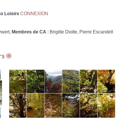
 Loisirs
CONNEXION
ywert,
Membres de CA
: Brigitte Diotte, Pierre Escandell
rs ֎