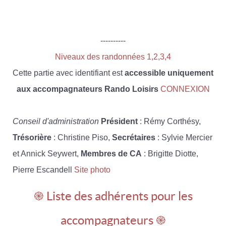
----------
Niveaux des randonnées 1,2,3,4
Cette partie avec identifiant est
accessible uniquement
aux accompagnateurs Rando Loisirs
CONNEXION
Conseil d'administration
Président
: Rémy Corthésy,
Trésorière
: Christine Piso,
Secrétaires
: Sylvie Mercier
et Annick Seywert,
Membres de CA
: Brigitte Diotte,
Pierre Escandell
Site photo
֎ Liste des adhérents pour les
accompagnateurs ֎