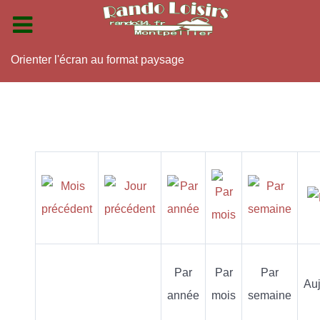
Orienter l'écran au format paysage
Par
Par
Par
Auj
année
mois
semaine