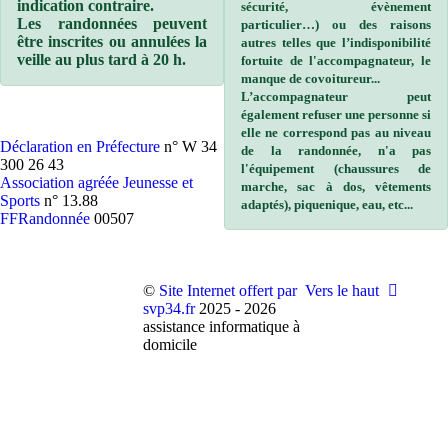
indication contraire.
sécurité, évènement
Les randonnées peuvent
particulier…) ou des raisons
être inscrites ou annulées la
autres telles que l’indisponibilité
veille au plus tard à 20 h.
fortuite de l'accompagnateur, le
manque de covoitureur...
L’accompagnateur peut
également refuser une personne si
elle ne correspond pas au niveau
Déclaration en Préfecture
n° W 34
de la randonnée, n'a pas
300 26 43
l'équipement (chaussures de
Association agréée Jeunesse et
marche, sac à dos, vêtements
Sports
n° 13.88
adaptés), piquenique, eau, etc...
FFRandonnée
00507
©
Site Internet offert par
Vers le haut
svp34.fr
2025 - 2026
assistance informatique à
domicile