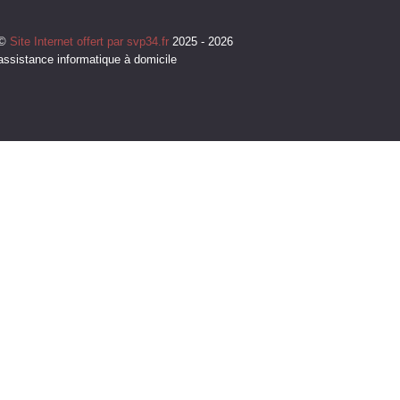
©
Site Internet offert par svp34.fr
2025 - 2026
assistance informatique à domicile