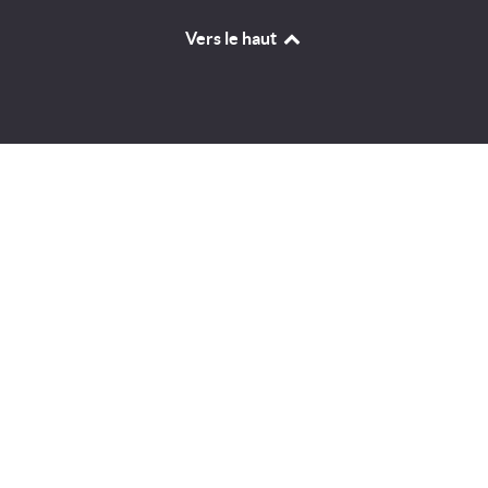
Vers le haut
Identifiant
Mot de passe