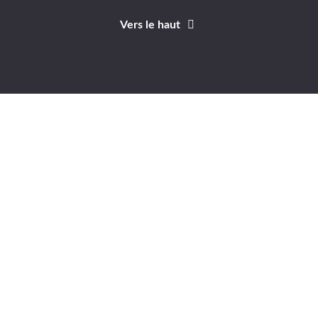
Vers le haut
Identifiant
Mot de passe