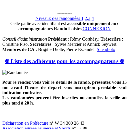
----------
Niveaux des randonnées 1,2,3,4
Cette partie avec identifiant est
accessible uniquement aux
accompagnateurs Rando Loisirs
CONNEXION
Conseil d'administration
Président
: Rémy Corthésy,
Trésorière
:
Christine Piso,
Secrétaires
: Sylvie Mercier et Annick Seywert,
Membres de CA
: Brigitte Diotte, Pierre Escandell
Site photo
֎ Liste des adhérents pour les accompagnateurs ֎
Pour le rendez-vous voir le détail de la rando, présentez-vous 15
mn avant l'heure de départ sans inscription préalable sauf
indication contraire.
Les randonnées peuvent être inscrites ou annulées la veille au
plus tard à 20 h.
Déclaration en Préfecture
n° W 34 300 26 43
Association agréée Jeunesse et Sports
n° 13.88