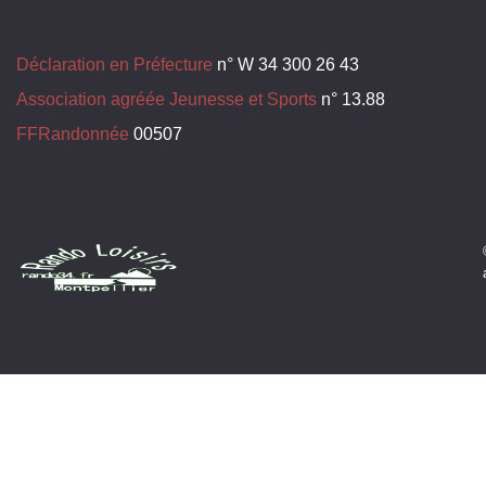
Déclaration en Préfecture
n° W 34 300 26 43
Association agréée Jeunesse et Sports
n° 13.88
FFRandonnée
00507