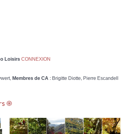
 Loisirs
CONNEXION
ywert,
Membres de CA
: Brigitte Diotte, Pierre Escandell
rs ֎