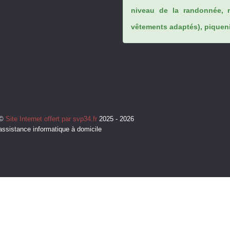
niveau de la randonnée, 
vêtements adaptés), piqueniq
©
Site Internet offert par svp34.fr
2025 - 2026
assistance informatique à domicile