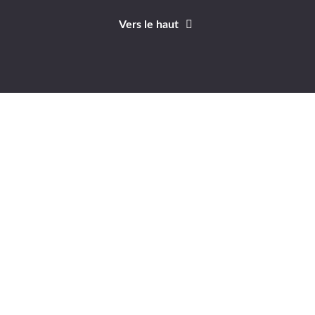
Vers le haut
Identifiant
Mot de passe