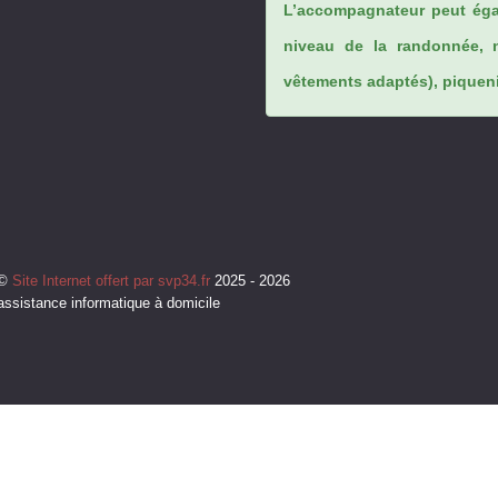
L’accompagnateur peut éga
niveau de la randonnée, 
vêtements adaptés), piqueniq
©
Site Internet offert par svp34.fr
2025 - 2026
assistance informatique à domicile