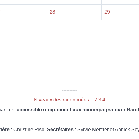
7
28
29
----------
Niveaux des randonnées 1,2,3,4
iant est
accessible uniquement aux accompagnateurs Rando
rière
: Christine Piso,
Secrétaires
: Sylvie Mercier et Annick Se