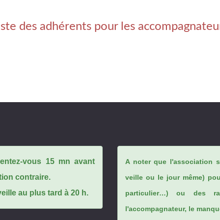
iste des adhérents pour les accompagnateu
ésentez-vous 15 mn avant
A noter que l'association 
tion contraire.
veille ou le jour même) po
ille au plus tard à 20 h.
particulier…) ou des rai
l'accompagnateur, le manque