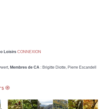
 Loisirs
CONNEXION
ywert,
Membres de CA
: Brigitte Diotte, Pierre Escandell
rs ֎