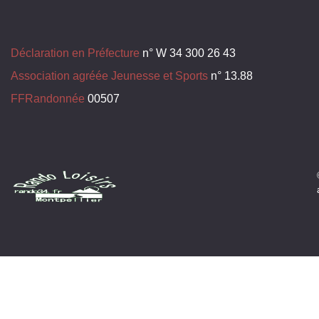
Déclaration en Préfecture
n° W 34 300 26 43
Association agréée Jeunesse et Sports
n° 13.88
FFRandonnée
00507