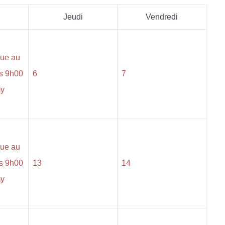
Jeudi
Vendredi
que au
s 9h00
6
7
my
que au
s 9h00
13
14
my