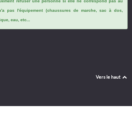
lement refuser une personne si elle ne correspond pas au
n'a pas l'équipement (chaussures de marche, sac à dos,
ue, eau, etc...
Vers le haut