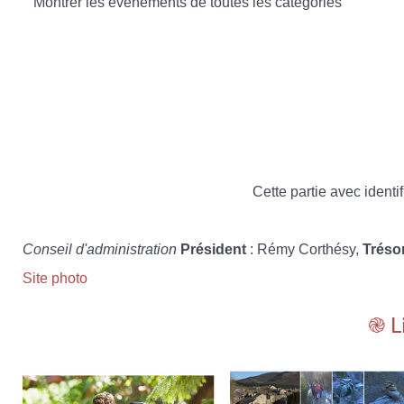
Montrer les évènements de toutes les catégories
Cette partie avec identif
Conseil d'administration
Président
: Rémy Corthésy,
Tréso
Site photo
֎ L