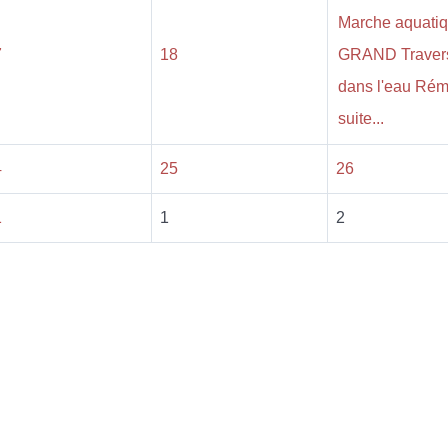
Marche aquati
7
18
GRAND Traver
dans l'eau Ré
suite...
4
25
26
1
1
2