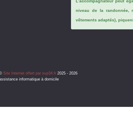
L’accompagnateur peut éga
niveau de la randonnée, 
vêtements adaptés), piqueniq
©
Site Internet offert par svp34.fr
2025 - 2026
assistance informatique à domicile