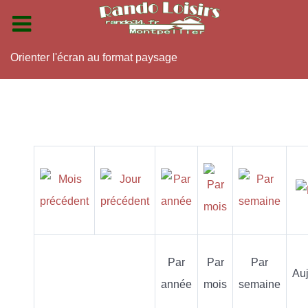
Orienter l'écran au format paysage
Par
Par
Par
Auj
année
mois
semaine