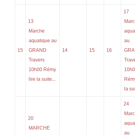
17
13
Marc
Marche
aqua
aquatique au
au
15
GRAND
14
15
16
GRA
Travers
Trav
10h00 Rémy
10h0
lire la suite...
Rémy
la sui
24
Marc
20
aqua
MARCHE
au