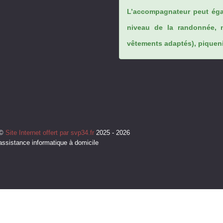
L’accompagnateur peut éga
niveau de la randonnée, 
vêtements adaptés), piqueniq
©
Site Internet offert par svp34.fr
2025 - 2026
assistance informatique à domicile