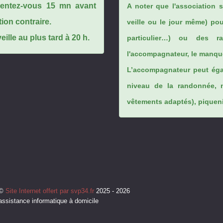
ésentez-vous 15 mn avant
A noter que l'association 
tion contraire.
veille ou le jour même) po
ille au plus tard à 20 h.
particulier…) ou des rai
l'accompagnateur, le manque
L’accompagnateur peut éga
niveau de la randonnée, 
vêtements adaptés), piqueniq
©
Site Internet offert par svp34.fr
2025 - 2026
assistance informatique à domicile