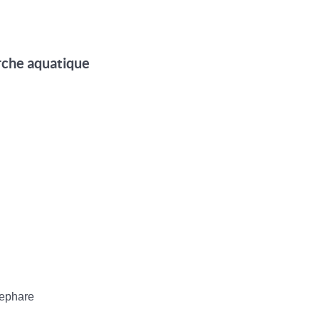
arche aquatique
nephare