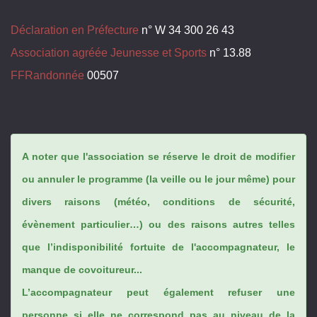
Déclaration en Préfecture
n° W 34 300 26 43
Association agréée Jeunesse et Sports
n° 13.88
FFRandonnée
00507
A noter que l'association se réserve le droit de modifier
ou annuler le programme (la veille ou le jour même) pour
divers raisons (météo, conditions de sécurité,
évènement particulier…) ou des raisons autres telles
que l’indisponibilité fortuite de l'accompagnateur, le
manque de covoitureur...
L’accompagnateur peut également refuser une
personne si elle ne correspond pas au niveau de la