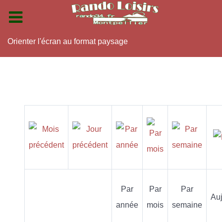
Orienter l'écran au format paysage
Par
Par
Par
Auj
année
mois
semaine