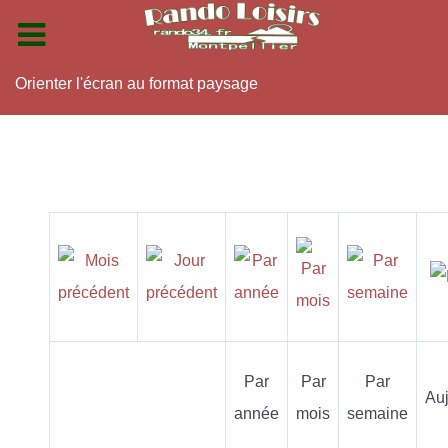
Orienter l'écran au format paysage
Par
Par
Par
Auj
année
mois
semaine