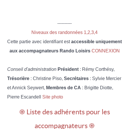
----------
Niveaux des randonnées 1,2,3,4
Cette partie avec identifiant est
accessible uniquement
aux accompagnateurs Rando Loisirs
CONNEXION
Conseil d'administration
Président
: Rémy Corthésy,
Trésorière
: Christine Piso,
Secrétaires
: Sylvie Mercier
et Annick Seywert,
Membres de CA
: Brigitte Diotte,
Pierre Escandell
Site photo
֎ Liste des adhérents pour les
accompagnateurs ֎