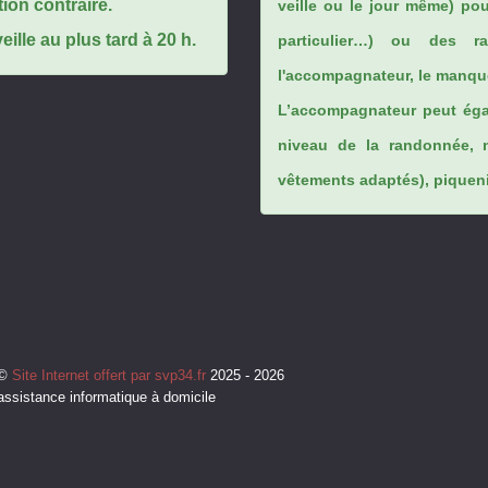
tion contraire.
veille ou le jour même) po
ille au plus tard à 20 h.
particulier…) ou des rai
l'accompagnateur, le manque
L’accompagnateur peut éga
niveau de la randonnée, 
vêtements adaptés), piqueniq
©
Site Internet offert par svp34.fr
2025 - 2026
assistance informatique à domicile