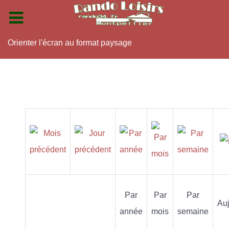
Orienter l'écran au format paysage
Par
Par
Par
Auj
année
mois
semaine