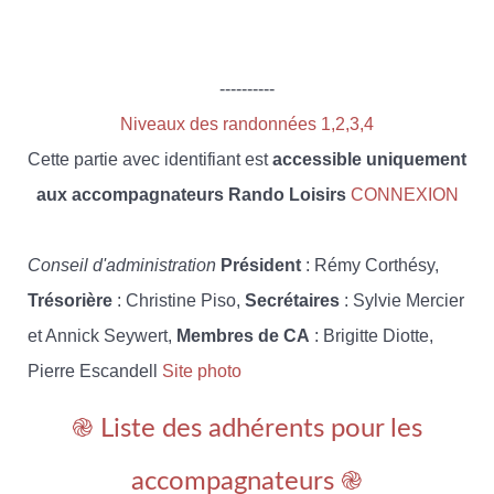
----------
Niveaux des randonnées 1,2,3,4
Cette partie avec identifiant est
accessible uniquement
aux accompagnateurs Rando Loisirs
CONNEXION
Conseil d'administration
Président
: Rémy Corthésy,
Trésorière
: Christine Piso,
Secrétaires
: Sylvie Mercier
et Annick Seywert,
Membres de CA
: Brigitte Diotte,
Pierre Escandell
Site photo
֎ Liste des adhérents pour les
accompagnateurs ֎