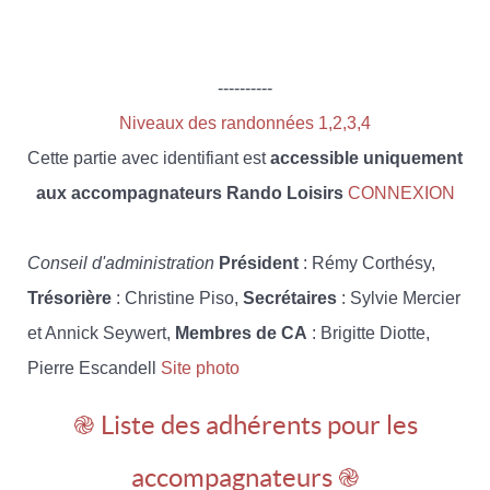
----------
Niveaux des randonnées 1,2,3,4
Cette partie avec identifiant est
accessible uniquement
aux accompagnateurs Rando Loisirs
CONNEXION
Conseil d'administration
Président
: Rémy Corthésy,
Trésorière
: Christine Piso,
Secrétaires
: Sylvie Mercier
et Annick Seywert,
Membres de CA
: Brigitte Diotte,
Pierre Escandell
Site photo
֎ Liste des adhérents pour les
accompagnateurs ֎