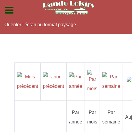
Orienter l'écran au format paysage
Par
Par
Par
Auj
année
mois
semaine