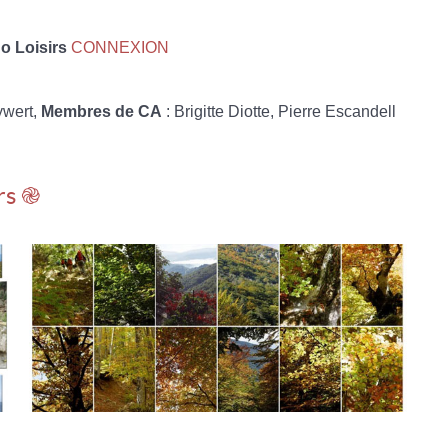
 Loisirs
CONNEXION
ywert,
Membres de CA
: Brigitte Diotte, Pierre Escandell
rs ֎