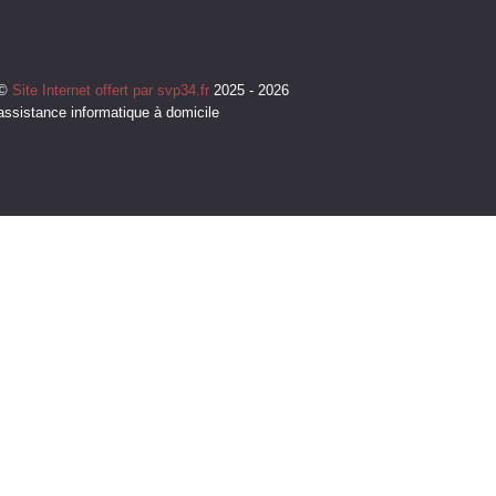
©
Site Internet offert par svp34.fr
2025 - 2026
assistance informatique à domicile