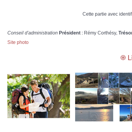
Cette partie avec identif
Conseil d'administration
Président
: Rémy Corthésy,
Tréso
Site photo
֎ L