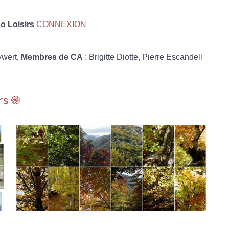
 Loisirs
CONNEXION
ywert,
Membres de CA
: Brigitte Diotte, Pierre Escandell
rs ֎