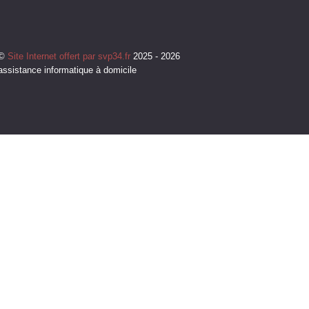
©
Site Internet offert par svp34.fr
2025 - 2026
assistance informatique à domicile