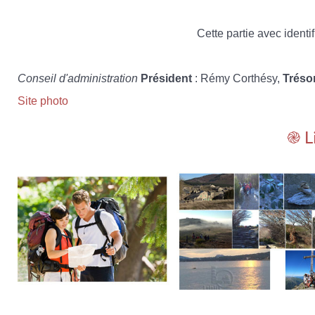
Cette partie avec identif
Conseil d'administration
Président
: Rémy Corthésy,
Tréso
Site photo
֎ L