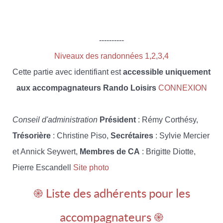
----------
Niveaux des randonnées 1,2,3,4
Cette partie avec identifiant est
accessible uniquement
aux accompagnateurs Rando Loisirs
CONNEXION
Conseil d'administration
Président
: Rémy Corthésy,
Trésorière
: Christine Piso,
Secrétaires
: Sylvie Mercier
et Annick Seywert,
Membres de CA
: Brigitte Diotte,
Pierre Escandell
Site photo
֎ Liste des adhérents pour les
accompagnateurs ֎