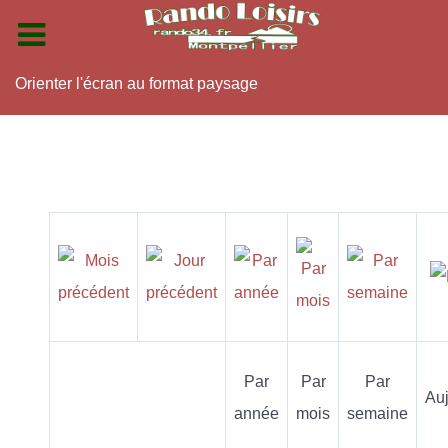
Orienter l'écran au format paysage
Par
Par
Par
Auj
année
mois
semaine