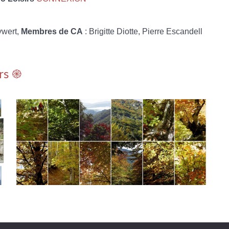
ywert,
Membres de CA
: Brigitte Diotte, Pierre Escandell
rs ֎