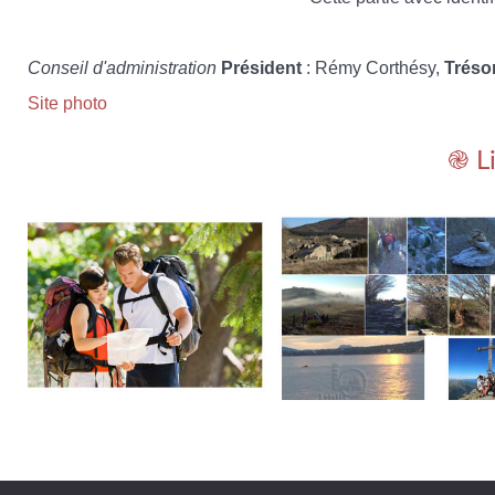
Conseil d'administration
Président
: Rémy Corthésy,
Tréso
Site photo
֎ L