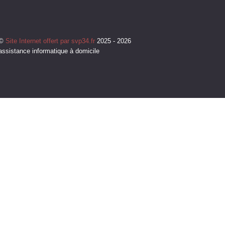
©
Site Internet offert par svp34.fr
2025 - 2026
assistance informatique à domicile