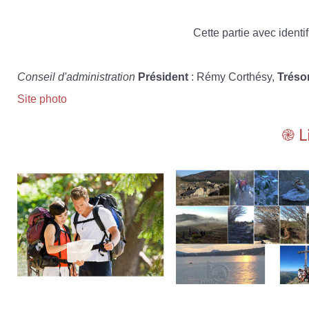
Cette partie avec identif
Conseil d'administration
Président
: Rémy Corthésy,
Tréso
Site photo
֎ L