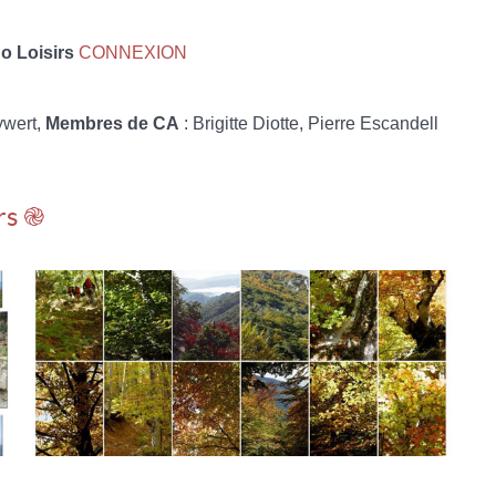
 Loisirs
CONNEXION
ywert,
Membres de CA
: Brigitte Diotte, Pierre Escandell
rs ֎