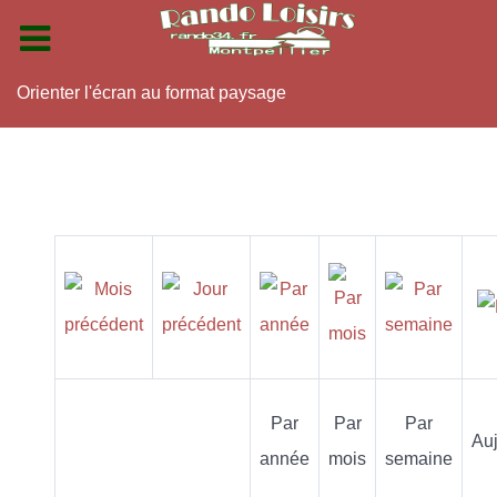
Orienter l'écran au format paysage
Par
Par
Par
Auj
année
mois
semaine