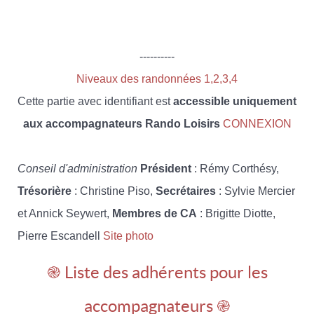
----------
Niveaux des randonnées 1,2,3,4
Cette partie avec identifiant est
accessible uniquement
aux accompagnateurs Rando Loisirs
CONNEXION
Conseil d'administration
Président
: Rémy Corthésy,
Trésorière
: Christine Piso,
Secrétaires
: Sylvie Mercier
et Annick Seywert,
Membres de CA
: Brigitte Diotte,
Pierre Escandell
Site photo
֎ Liste des adhérents pour les
accompagnateurs ֎