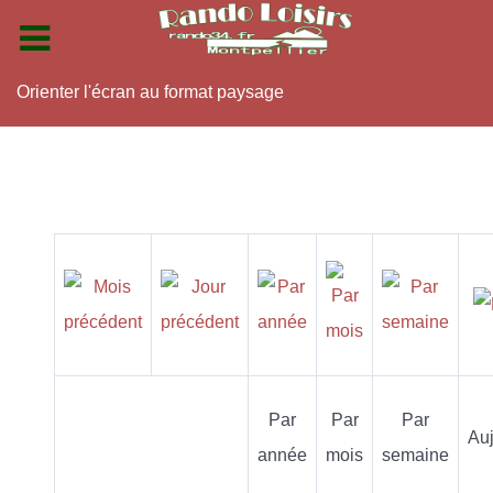
Orienter l'écran au format paysage
Par
Par
Par
Auj
année
mois
semaine