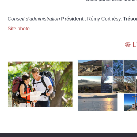
Conseil d'administration
Président
: Rémy Corthésy,
Tréso
Site photo
֎ L