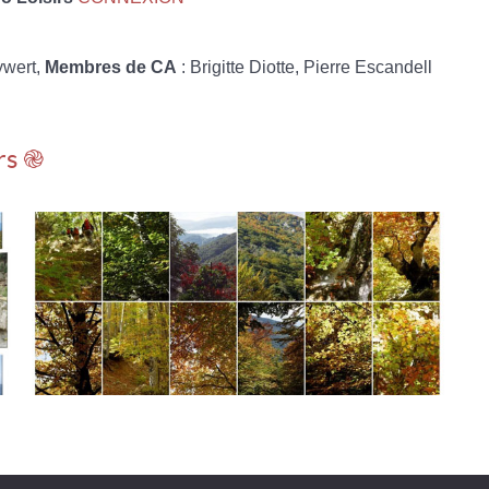
ywert,
Membres de CA
: Brigitte Diotte, Pierre Escandell
rs ֎